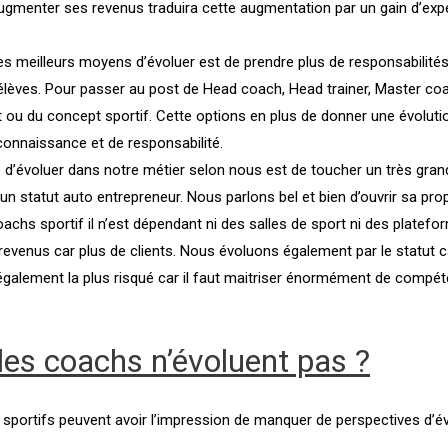
 augmenter ses revenus traduira cette augmentation par un gain d’ex
s meilleurs moyens d’évoluer est de prendre plus de responsabilités.
 élèves. Pour passer au post de Head coach, Head trainer, Master coa
t ou du concept sportif. Cette options en plus de donner une évolu
connaissance et de responsabilité.
d’évoluer dans notre métier selon nous est de toucher un très grand 
’un statut auto entrepreneur. Nous parlons bel et bien d’ouvrir sa pr
coachs sportif il n’est dépendant ni des salles de sport ni des platef
venus car plus de clients. Nous évoluons également par le statut c
st également la plus risqué car il faut maitriser énormément de com
 les coachs n’évoluent pas ?
s sportifs peuvent avoir l’impression de manquer de perspectives d’év